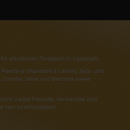
für attraktiven Tanzsport in Lippstadt.
Paartanz (Standard & Latein), Jazz- und
z, Zumba, Salsa und Bachata sowie
sicht. Ladet Freunde, Verwandte und
se rein zu schnuppern.