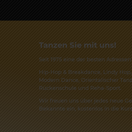
Tanzen Sie mit uns!
Seit 1975 eine der besten Adressen 
Hip-Hop & Breakdance, Lindy Hop, 
Modern Dance, Orientalischer Tan
Rückenschule und Reha-Sport.
Wir freuen uns über jedes neue Ge
Bekannte ein, kostenlos in die Kur