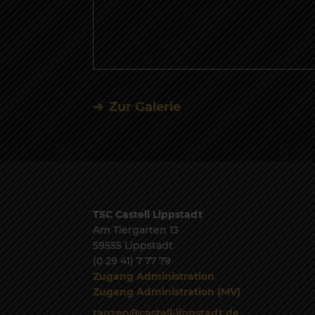
Zur Galerie
TSC Castell Lippstadt
Am Tiergarten 13
59555 Lippstadt
(0 29 41) 7 77 79
Zugang Administration
Zugang Administration (MV)
tanzen@castell-lippstadt.de