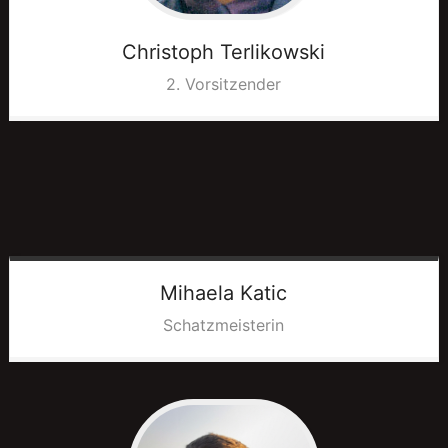
Helfer Portal
Jubiläumsball 2026
Christoph
Terlikowski
2. Vorsitzender
Mihaela
Katic
Schatzmeisterin