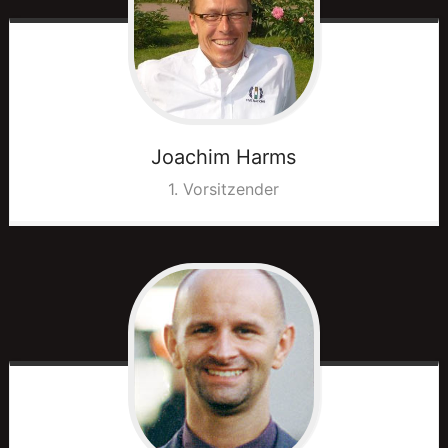
Trainingsplan
Joachim
Harms
Saalbelegung
1. Vorsitzender
Trainer
Turnierergebnisse
Veranstaltungskalender