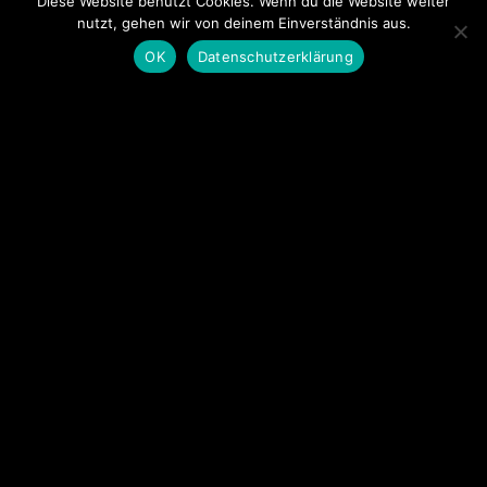
Diese Website benutzt Cookies. Wenn du die Website weiter
nutzt, gehen wir von deinem Einverständnis aus.
OK
Datenschutzerklärung
TSC Castell Lippstadt
Am Tiergarten 13
59555 Lippstadt
(0 29 41) 7 77 79
Zugang Administration
Zugang Administration (MV)
tanzen@castell-lippstadt.de
© 2026 TSC Castell Lippstadt
Impressum
Datenschutzerklärung